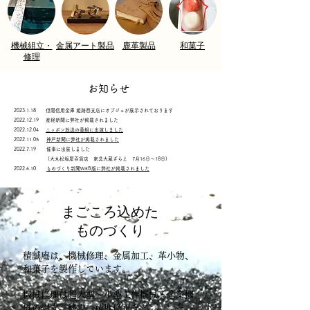
​機械組立・
金属アート製品
​鹿革製品
和菓子
修理
​お知らせ
2023.1.18
但陽信用金庫 姫路西支店にオブジェが展示されております
2022.12.19 産経新聞に弊社が掲載されました
2022.12.04
ニッポン放送の番組に出演しました
2022.11.05
神戸新聞に弊社が掲載されました
2022.7.19
催事に出展しました
(大丸松坂屋百貨店 家具大蔵ざらえ 7月16日～18日)
2022.6.10
ものづくり新聞WEB版に弊社が掲載されました
まごころ込めた
​ものづくり
積誠庵は、機械修理、金属加工、革小物、
和菓子を製作しています。
機械修理は超大型～小型工作機械・産業機
械の組立、移設、精度修正など