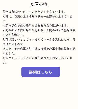
​鹿革小物
私達は自然のいのちをいただいて生きています。
同時に、自然に生きる鳥や獣も一生懸命に生きていま
す。
人間の都合で住む場所を追われた鳥や獣がいます。
人間の都合で住む場所を追われ、人間の都合で駆除され
ていく鳥獣たち。
共存は難しいとしても、せめていのちを無駄にしない方
法はないものか…
そこで、その鹿革と町工場の技術で鹿革小物の製作を始
めました。
柔らかくしっとりとした鹿革の良さをお楽しみくださ
い。
詳細はこちら