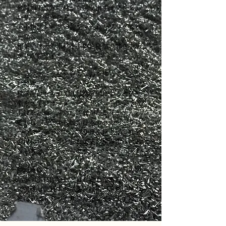
金属加工は無垢材から削り出すオブジェ、
レリーフ製作など
革小物はレーザー加工を入れたブックカバ
ーなど
和菓子は天然素材を主体に自然の甘さを活
かした和菓子など
一見バラバラな分野のものを作っている会
社です。
積誠庵のものづくりは機械化による大量生
産をせず、オーダーメイドで、手作業で仕
上げるため、非常に時間がかかります。
それは、古代から続く日本のものづくりは
一つ一つを丁寧に、より良く仕上げて社会
の役に立てようとした歴史の積み重ねにあ
ると考えているからです。
積誠庵は、オーダーメイドで一つ一つの製
品を丁寧に作製し、日々新たなものづくり
に挑戦し、日本の産業、技術、自然環境の
役に立つものづくりを目指しています。