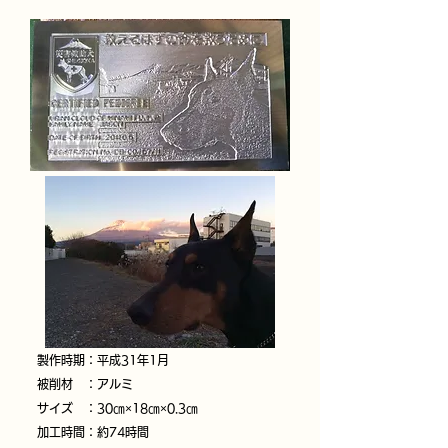
製作時期：平成31年1月
被削材 ：アルミ
サイズ ：30㎝×18㎝×0.3㎝
加工時間：約74時間